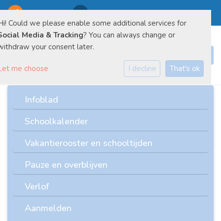
0478-550310
E-mailadres
Hi! Could we please enable some additional services for
Social Media & Tracking
? You can always change or
withdraw your consent later.
Let me choose
I decline
That's ok
Infoblad
Schoolkalender
Vakantierooster en schooltijden
Pauze en overblijven
Verlof
Aanmelden