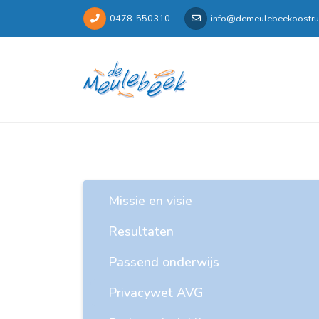
0478-550310
info@demeulebeekoostru
Missie en visie
Resultaten
Passend onderwijs
Privacywet AVG