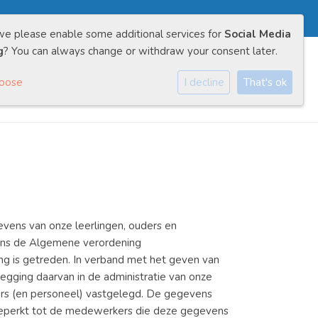
we please enable some additional services for
Social Media
g
? You can always change or withdraw your consent later.
Contact
Ik wil kennismaken
hoose
I decline
That's ok
ens van onze leerlingen, ouders en
gens de Algemene verordening
g is getreden. In verband met het geven van
legging daarvan in de administratie van onze
ers (en personeel) vastgelegd. De gegevens
beperkt tot de medewerkers die deze gegevens