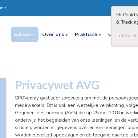
m.nl
Hi! Could 
& Trackin
School
Over ons
Praktisch
Ouders
Let me c
Privacywet AVG
SPOVenray gaat zeer zorgvuldig om met de persoonsgegev
medewerkers. Dit is ook een wettelijke verplichting, vol
Gegevensbescherming (AVG) die op 25 mei 2018 in werkin
onderwijs, het begeleiden van onze leerlingen, en de vast
scholen, worden er gegevens over en van leerlingen, oud
worden beveiligd opgeslagen en de toegang daartoe is 