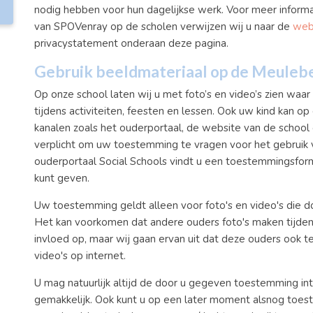
nodig hebben voor hun dagelijkse werk. Voor meer informat
van SPOVenray op de scholen verwijzen wij u naar de
web
privacystatement onderaan deze pagina.
Gebruik beeldmateriaal op de Meuleb
Op onze school laten wij u met foto’s en video’s zien w
tijdens activiteiten, feesten en lessen. Ook uw kind kan op
kanalen zoals het ouderportaal, de website van de school
verplicht om uw toestemming te vragen voor het gebruik v
ouderportaal Social Schools vindt u een toestemmingsfor
kunt geven.
Uw toestemming geldt alleen voor foto's en video's die d
Het kan voorkomen dat andere ouders foto's maken tijdens
invloed op, maar wij gaan ervan uit dat deze ouders ook te
video's op internet.
U mag natuurlijk altijd de door u gegeven toestemming intr
gemakkelijk. Ook kunt u op een later moment alsnog toe