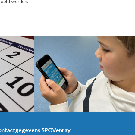
deeld worden.
ontactgegevens SPOVenray